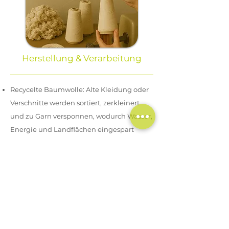
Herstellung & Verarbeitung
Recycelte Baumwolle: Alte Kleidung oder
Verschnitte werden sortiert, zerkleinert
und zu Garn versponnen, wodurch Wasser,
Energie und Landflächen eingespart
werden.
Bio-Baumwolle: Der Anbau erfolgt in
Fruchtfolgesystemen ohne chemische
Düngemittel, was die Bodenqualität
erhält und die Artenvielfalt unterstützt.
Beide Varianten reduzieren den
ökologischen Fußabdruck und tragen zu