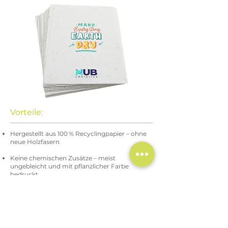
Vorteile:
Hergestellt aus 100 % Recyclingpapier – ohne
neue Holzfasern
Keine chemischen Zusätze – meist
ungebleicht und mit pflanzlicher Farbe
bedruckt
Symbolstarke Werbebotschaft: „Unsere
Werbung bringt etwas zum Wachsen“
Sehr gut geeignet für saisonale Aktionen,
Mailings oder Events